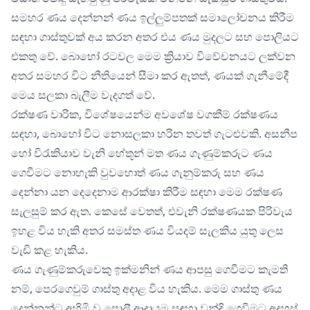
සමහර ණය දෙන්නන් ණය ඉල්ලුම්පතක් සමාලෝචනය කිරීම
සඳහා ගාස්තුවක් අය කරන අතර එය ණය මුදලට සහ පොලියට
එකතු වේ. බොහෝ රටවල මෙම ක්‍රියාව විවේචනයට ලක්වන
අතර සමහර විට නීතියෙන් සීමා කර ඇතත්, ණයක් ගැනීමේදී
මෙය සලකා බැලීම වැදගත් වේ.
රක්ෂණ වාරික, විශේෂයෙන්ම අවශේෂ වගකීම් රක්ෂණය
සඳහා, බොහෝ විට නොසලකා හරින තවත් ගැටළුවකි. අසනීප
හෝ විරැකියාව වැනි හේතූන් මත ණය ගැණුම්කරුට ණය
ගෙවීමට නොහැකි වුවහොත් ණය ගැනුම්කරු සහ ණය
දෙන්නා යන දෙදෙනාම ආරක්ෂා කිරීම සඳහා මෙම රක්ෂණ
සැලසුම් කර ඇත. කෙසේ වෙතත්, එවැනි රක්ෂණයක පිරිවැය
ඉහළ විය හැකි අතර සමස්ත ණය වියදම් සැලකිය යුතු ලෙස
වැඩි කළ හැකිය.
ණය ගැණුම්කරුවෙකු ඉක්මනින් ණය ආපසු ගෙවීමට කැමති
නම්, පෙරගෙවුම් ගාස්තු අදාළ විය හැකිය. මෙම ගාස්තු ණය
දෙන්නන්ට අහිමි වූ පොලී ආදායම සඳහා වන්දි ගෙවීමට අදහස්