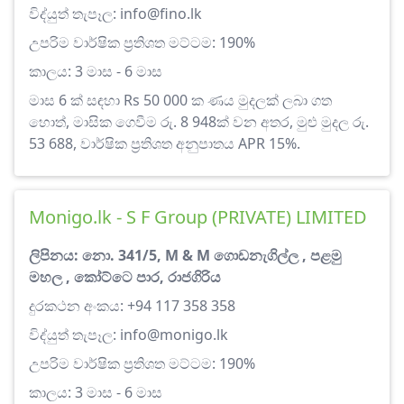
විද්යුත් තැපෑල:
info@fino.lk
උපරිම වාර්ෂික ප්‍රතිශත මට්ටම: 190%
කාලය: 3 මාස - 6 මාස
මාස 6 ක් සඳහා Rs 50 000 ක ණය මුදලක් ලබා ගත
හොත්, මාසික ගෙවීම රු. 8 948ක් වන අතර, මුළු මුදල රු.
53 688, වාර්ෂික ප්‍රතිශත අනුපාතය APR 15%.
Monigo.lk - S F Group (PRIVATE) LIMITED
ලිපිනය: නො. 341/5, M & M ගොඩනැගිල්ල , පළමු
මහල , කෝට්ටෙ පාර, රාජගිරිය
දුරකථන අංකය: +94 117 358 358
විද්යුත් තැපෑල:
info@monigo.lk
උපරිම වාර්ෂික ප්‍රතිශත මට්ටම: 190%
කාලය: 3 මාස - 6 මාස