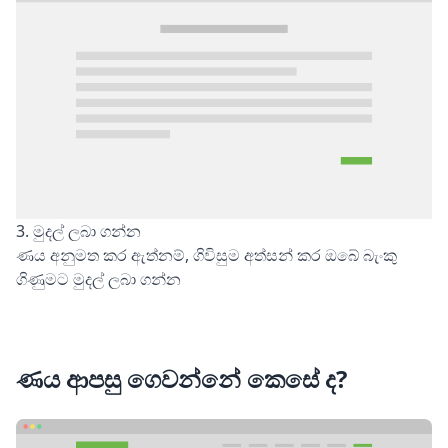
3. මුදල් ලබා ගන්න
ණය අනුමත කර ඇත්නම්, ගිවිසුම අත්සන් කර ඔබේ බැංකු
ගිණුමට මුදල් ලබා ගන්න
ණය ආපසු ගෙවන්නේ කෙසේ ද?