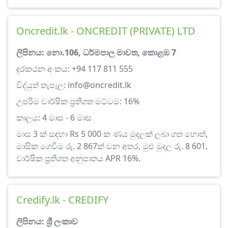
Oncredit.lk - ONCREDIT (PRIVATE) LTD
ලිපිනය: නො.106, ධර්මපාල මාවත, කොළඹ 7
දුරකථන අංකය: +94 117 811 555
විද්යුත් තැපෑල:
info@oncredit.lk
උපරිම වාර්ෂික ප්‍රතිශත මට්ටම: 16%
කාලය: 4 මාස - 6 මාස
මාස 3 ක් සඳහා Rs 5 000 ක ණය මුදලක් ලබා ගත හොත්,
මාසික ගෙවීම රු. 2 867ක් වන අතර, මුළු මුදල රු. 8 601,
වාර්ෂික ප්‍රතිශත අනුපාතය APR 16%.
Credify.lk - CREDIFY
ලිපිනය: ශ්‍රී ලංකාව