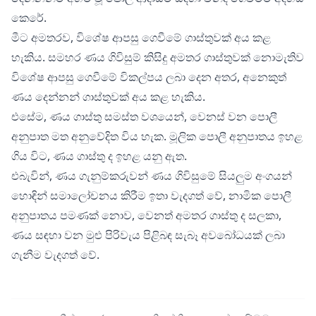
කෙරේ.
මීට අමතරව, විශේෂ ආපසු ගෙවීමේ ගාස්තුවක් අය කළ
හැකිය. සමහර ණය ගිවිසුම් කිසිදු අමතර ගාස්තුවක් නොමැතිව
විශේෂ ආපසු ගෙවීමේ විකල්පය ලබා දෙන අතර, අනෙකුත්
ණය දෙන්නන් ගාස්තුවක් අය කළ හැකිය.
එසේම, ණය ගාස්තු සමස්ත වශයෙන්, වෙනස් වන පොලී
අනුපාත මත අනුවේදිත විය හැක. මූලික පොලී අනුපාතය ඉහළ
ගිය විට, ණය ගාස්තු ද ඉහළ යනු ඇත.
එබැවින්, ණය ගැනුම්කරුවන් ණය ගිවිසුමේ සියලුම අංගයන්
හොඳින් සමාලෝචනය කිරීම ඉතා වැදගත් වේ, නාමික පොලී
අනුපාතය පමණක් නොව, වෙනත් අමතර ගාස්තු ද සලකා,
ණය සඳහා වන මුළු පිරිවැය පිළිබඳ සැබෑ අවබෝධයක් ලබා
ගැනීම වැදගත් වේ.