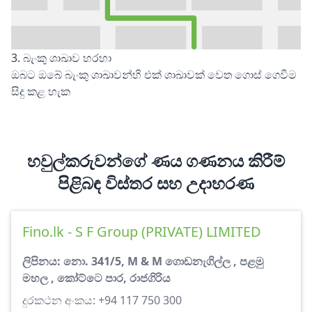
3. බැංකු ශාඛාව හරහා
ඔබට ඔබේ බැංකු ශාඛාවන්හි එක් ශාඛාවක් වෙත ගොස් ගෙවීම
සිදු කළ හැක
හවුල්කරුවන්ගේ ණය ගණනය කිරීම්
පිළිබඳ විස්තර සහ උදාහරණ
Fino.lk - S F Group (PRIVATE) LIMITED
ලිපිනය: නො. 341/5, M & M ගොඩනැගිල්ල , පළමු
මහල , කෝට්ටෙ පාර, රාජගිරිය
දුරකථන අංකය: +94 117 750 300