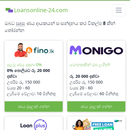
Loansonline-24.com
ඔබට සුදුසු ණය දායකයන් සංසන්දනය කර විකල්ප
8
කින්
තෝරන්න
පළමු ණය සඳහා 0%
මොහතකින් ඔබ ලගින්!
0% පොලියට රු. 20 000
දක්වා
රු. 20 000 දක්වා
උපරිම රු. 150 000
උපරිම රු. 150 000
වයස 20 - 60
වයස 20 - 60
ලැබීමේ වේලාව: 10 මිනිත්තු
ලැබීමේ වේලාව: 60 මිනිත්තු
ණය මුදලක් ගන්න
ණය මුදලක් ගන්න