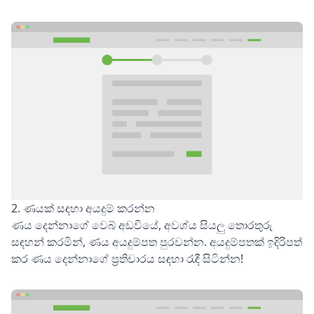
2. ණයක් සඳහා අයදුම් කරන්න
ණය දෙන්නාගේ වෙබ් අඩවියේ, අවශ්ය සියලු තොරතුරු
සඳහන් කරමින්, ණය අයදුම්පත පුරවන්න. අයදුම්පතක් ඉදිරිපත්
කර ණය දෙන්නාගේ ප්‍රතිචාරය සඳහා රැඳී සිටින්න!