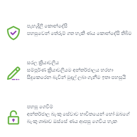
පැහැදිලි කොන්දේසි
පහසුවෙන් තේරුම් ගත හැකි ණය කොන්දේසි තිබිම
සරල ක්‍රියාවලිය
සම්පූර්ණ ක්‍රියාවලියම අන්තර්ජාලය හරහා
සිදුකෙරෙන බැවින් මුදල් ලබා ගැනීම ඉතා පහසුයි
පහසු ගෙවීම්
අන්තර්ජාල බැංකු සේවාව භාවිතයෙන් හෝ ඔබගේ
බැංකු ශාඛාව ඔස්සේ ණය ආපසු ගෙවිය හැක