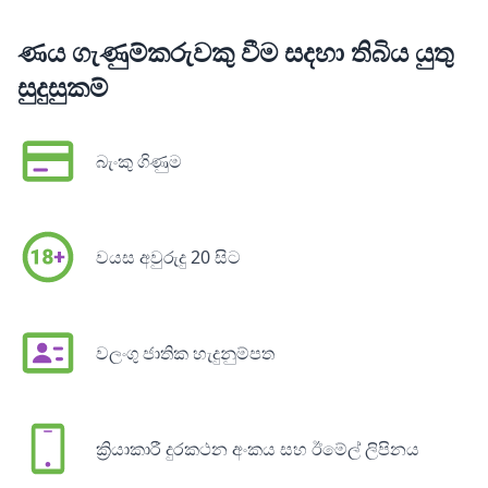
ණය ගැණුම්කරුවකු වීම සදහා තිබිය යුතු
සුදුසුකම්
බැංකු ගිණුම
වයස අවුරුදු 20 සිට
වලංගු ජාතික හැදුනුම්පත
ක්‍රියාකාරී දුරකථන අංකය සහ ඊමේල් ලිපිනය