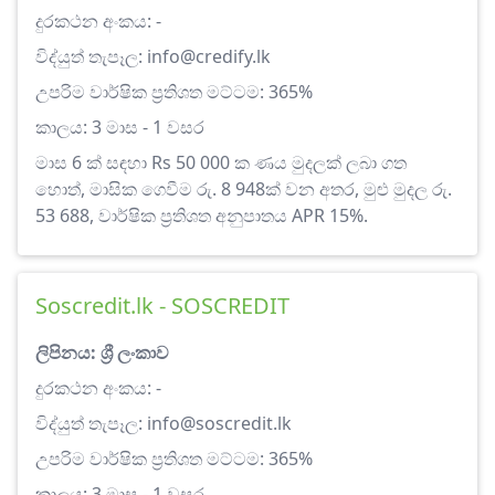
දුරකථන අංකය: -
විද්යුත් තැපෑල:
info@credify.lk
උපරිම වාර්ෂික ප්‍රතිශත මට්ටම: 365%
කාලය: 3 මාස - 1 වසර
මාස 6 ක් සඳහා Rs 50 000 ක ණය මුදලක් ලබා ගත
හොත්, මාසික ගෙවීම රු. 8 948ක් වන අතර, මුළු මුදල රු.
53 688, වාර්ෂික ප්‍රතිශත අනුපාතය APR 15%.
Soscredit.lk - SOSCREDIT
ලිපිනය: ශ්‍රී ලංකාව
දුරකථන අංකය: -
විද්යුත් තැපෑල:
info@soscredit.lk
උපරිම වාර්ෂික ප්‍රතිශත මට්ටම: 365%
කාලය: 3 මාස - 1 වසර