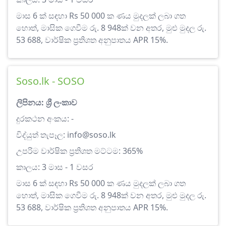
මාස 6 ක් සඳහා Rs 50 000 ක ණය මුදලක් ලබා ගත
හොත්, මාසික ගෙවීම රු. 8 948ක් වන අතර, මුළු මුදල රු.
53 688, වාර්ෂික ප්‍රතිශත අනුපාතය APR 15%.
Soso.lk - SOSO
ලිපිනය: ශ්‍රී ලංකාව
දුරකථන අංකය: -
විද්යුත් තැපෑල:
info@soso.lk
උපරිම වාර්ෂික ප්‍රතිශත මට්ටම: 365%
කාලය: 3 මාස - 1 වසර
මාස 6 ක් සඳහා Rs 50 000 ක ණය මුදලක් ලබා ගත
හොත්, මාසික ගෙවීම රු. 8 948ක් වන අතර, මුළු මුදල රු.
53 688, වාර්ෂික ප්‍රතිශත අනුපාතය APR 15%.