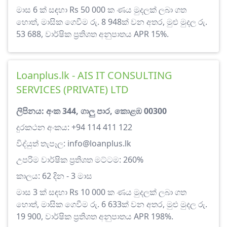
මාස 6 ක් සඳහා Rs 50 000 ක ණය මුදලක් ලබා ගත
හොත්, මාසික ගෙවීම රු. 8 948ක් වන අතර, මුළු මුදල රු.
53 688, වාර්ෂික ප්‍රතිශත අනුපාතය APR 15%.
Loanplus.lk - AIS IT CONSULTING
SERVICES (PRIVATE) LTD
ලිපිනය: අංක 344, ගාලු පාර, කොළඹ 00300
දුරකථන අංකය: +94 114 411 122
විද්යුත් තැපෑල:
info@loanplus.lk
උපරිම වාර්ෂික ප්‍රතිශත මට්ටම: 260%
කාලය: 62 දින - 3 මාස
මාස 3 ක් සඳහා Rs 10 000 ක ණය මුදලක් ලබා ගත
හොත්, මාසික ගෙවීම රු. 6 633ක් වන අතර, මුළු මුදල රු.
19 900, වාර්ෂික ප්‍රතිශත අනුපාතය APR 198%.