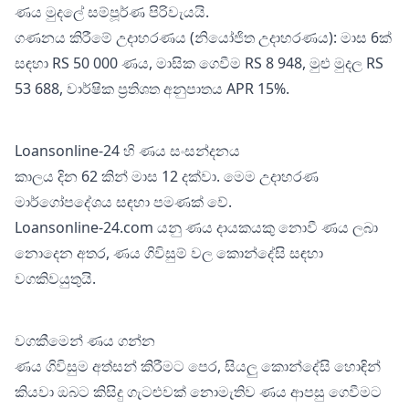
ණය මුදලේ සම්පූර්ණ පිරිවැයයි.
ගණනය කිරීමේ උදාහරණය (නියෝජිත උදාහරණය): මාස 6ක්
සඳහා RS 50 000 ණය, මාසික ගෙවීම RS 8 948, මුළු මුදල RS
53 688, වාර්ෂික ප්‍රතිශත අනුපාතය APR 15%.
Loansonline-24 හි ණය සංසන්දනය
කාලය දින 62 කින් මාස 12 දක්වා. මෙම උදාහරණ
මාර්ගෝපදේශය සඳහා පමණක් වේ.
Loansonline-24.com යනු ණය දායකයකු නොවී ණය ලබා
නොදෙන අතර, ණය ගිවිසුම් වල කොන්දේසි සඳහා
වගකිවයුතුයි.
වගකීමෙන් ණය ගන්න
ණය ගිවිසුම අත්සන් කිරීමට පෙර, සියලු කොන්දේසි හොඳින්
කියවා ඔබට කිසිදු ගැටළුවක් නොමැතිව ණය ආපසු ගෙවීමට