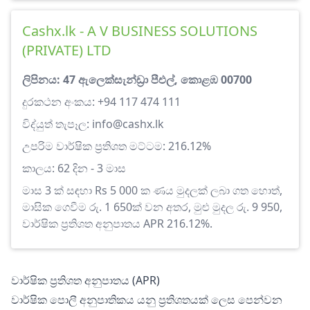
Cashx.lk - A V BUSINESS SOLUTIONS
(PRIVATE) LTD
ලිපිනය: 47 ඇලෙක්සැන්ඩ්‍රා පීඑල්, කොළඹ 00700
දුරකථන අංකය: +94 117 474 111
විද්යුත් තැපෑල:
info@cashx.lk
උපරිම වාර්ෂික ප්‍රතිශත මට්ටම: 216.12%
කාලය: 62 දින - 3 මාස
මාස 3 ක් සඳහා Rs 5 000 ක ණය මුදලක් ලබා ගත හොත්,
මාසික ගෙවීම රු. 1 650ක් වන අතර, මුළු මුදල රු. 9 950,
වාර්ෂික ප්‍රතිශත අනුපාතය APR 216.12%.
වාර්ෂික ප්‍රතිශත අනුපාතය (APR)
වාර්ෂික පොලී අනුපාතිකය යනු ප්‍රතිශතයක් ලෙස පෙන්වන