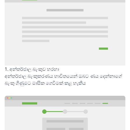
1. අන්තර්ජාල බැංකුව හරහා
අන්තර්ජාල බැංකුකරණය භාවිතයෙන් ඔබට ණය දෙන්නාගේ
බැංකු ගිණුමට මාසික ගෙවීමක් කළ හැකිය