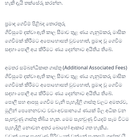
හැකි දැයි තක්සේරු කරන්න.
ප්‍රමාද ගෙවීම් පිළිබද තොරතුරු
ගිවිසුමේ දක්වා ඇති කාල සීමාව තුළ ණය ගැනුම්කරු මාසික
ගෙවීමක් කිරීමට අපොහොසත් වුවහොත්, ප්‍රමාද වූ ගෙවීම
සඳහා පොලී අය කිරීමට ණය දෙන්නාට අයිතිය තිබේ.
අමතර සම්බන්ධීකෘත ගාස්තු (Additional Associated Fees)
ගිවිසුමේ දක්වා ඇති කාල සීමාව තුළ ණය ගැනුම්කරු මාසික
ගෙවීමක් කිරීමට අපොහොසත් වුවහොත්, ප්‍රමාද වූ ගෙවීම
සඳහා පොලී අය කිරීමට ණය දෙන්නාට අයිතිය තිබේ.
පොලී සහ ආපසු ගෙවීම වැනි පැහැදිලි ගාස්තු වලට අමතරව,
මුලින් පෙනෙනවාට වඩා අවසානයේ ණයක් මිල අධික වන
සැඟවුණු ගාස්තු තිබිය හැක. මෙම සැඟවුණු වියදම් සෑම විටම
පැහැදිලි නොවන අතර බොහෝ ආකාර ගත හැකිය.
වඩාත් පොදු සැඟවුණු පිරිවැයක් වන්නේ සැකසුම් ගාස්තුවයි.