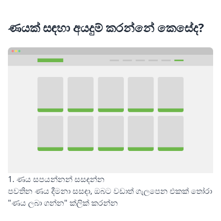
ණයක් සඳහා අයදුම් කරන්නේ කෙසේද?
1. ණය සපයන්නන් සසඳන්න
පවතින ණය දීමනා සසඳා, ඔබට වඩාත් ගැලපෙන එකක් තෝරා
"ණය ලබා ගන්න" ක්ලික් කරන්න