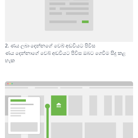
2. ණය ලබා දෙන්නගේ වෙබ් අඩවියට පිවිස
ණය දෙන්නාගේ වෙබ් අඩවියට පිවිස ඔබට ගෙවීම සිදු කළ
හැක