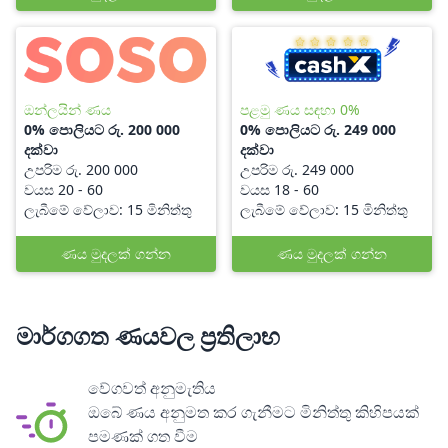
ඔන්ලයින් ණය
පළමු ණය සඳහා 0%
0% පොලියට රු. 200 000
0% පොලියට රු. 249 000
දක්වා
දක්වා
උපරිම රු. 200 000
උපරිම රු. 249 000
වයස 20 - 60
වයස 18 - 60
ලැබීමේ වේලාව: 15 මිනිත්තු
ලැබීමේ වේලාව: 15 මිනිත්තු
ණය මුදලක් ගන්න
ණය මුදලක් ගන්න
මාර්ගගත ණයවල ප්‍රතිලාභ
වේගවත් අනුමැතිය
ඔබේ ණය අනුමත කර ගැනීමට මිනිත්තු කිහිපයක්
පමණක් ගත වීම