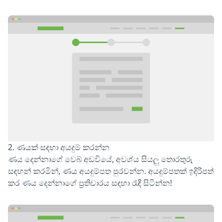
2. ණයක් සඳහා අයදුම් කරන්න
ණය දෙන්නාගේ වෙබ් අඩවියේ, අවශ්ය සියලු තොරතුරු
සඳහන් කරමින්, ණය අයදුම්පත පුරවන්න. අයදුම්පතක් ඉදිරිපත්
කර ණය දෙන්නාගේ ප්‍රතිචාරය සඳහා රැඳී සිටින්න!