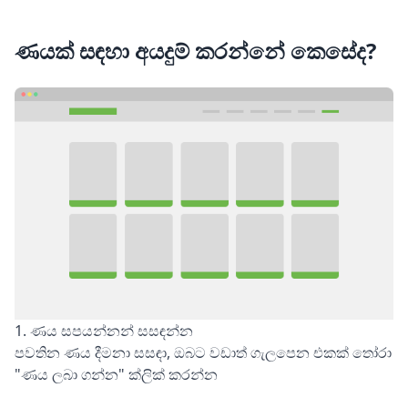
ණයක් සඳහා අයදුම් කරන්නේ කෙසේද?
1. ණය සපයන්නන් සසඳන්න
පවතින ණය දීමනා සසඳා, ඔබට වඩාත් ගැලපෙන එකක් තෝරා
"ණය ලබා ගන්න" ක්ලික් කරන්න