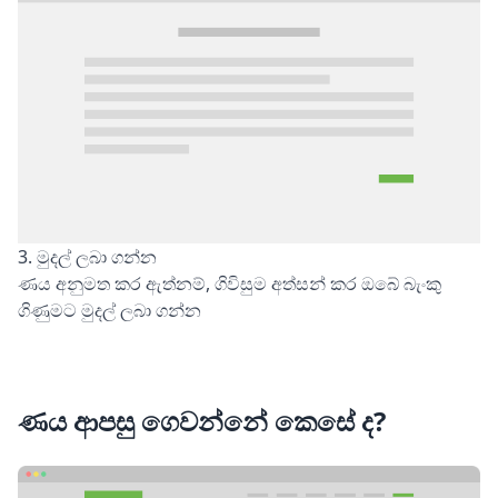
3. මුදල් ලබා ගන්න
ණය අනුමත කර ඇත්නම්, ගිවිසුම අත්සන් කර ඔබේ බැංකු
ගිණුමට මුදල් ලබා ගන්න
ණය ආපසු ගෙවන්නේ කෙසේ ද?