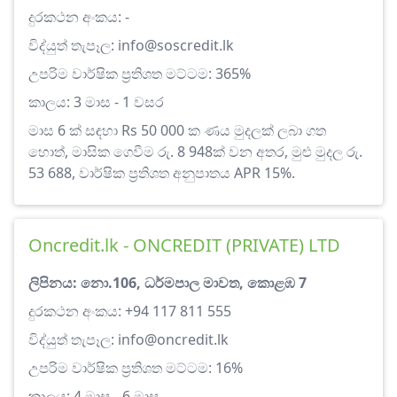
දුරකථන අංකය: -
විද්යුත් තැපෑල:
info@soscredit.lk
උපරිම වාර්ෂික ප්‍රතිශත මට්ටම: 365%
කාලය: 3 මාස - 1 වසර
මාස 6 ක් සඳහා Rs 50 000 ක ණය මුදලක් ලබා ගත
හොත්, මාසික ගෙවීම රු. 8 948ක් වන අතර, මුළු මුදල රු.
53 688, වාර්ෂික ප්‍රතිශත අනුපාතය APR 15%.
Oncredit.lk - ONCREDIT (PRIVATE) LTD
ලිපිනය: නො.106, ධර්මපාල මාවත, කොළඹ 7
දුරකථන අංකය: +94 117 811 555
විද්යුත් තැපෑල:
info@oncredit.lk
උපරිම වාර්ෂික ප්‍රතිශත මට්ටම: 16%
කාලය: 4 මාස - 6 මාස