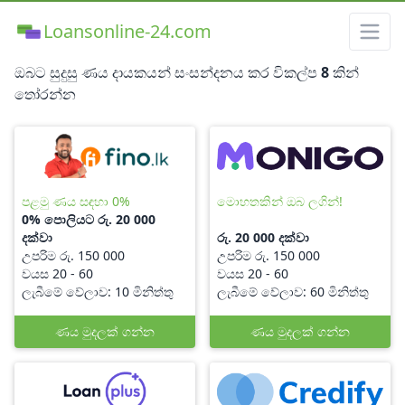
Loansonline-24.com
ඔබට සුදුසු ණය දායකයන් සංසන්දනය කර විකල්ප
8
කින්
තෝරන්න
පළමු ණය සඳහා 0%
මොහතකින් ඔබ ලගින්!
0% පොලියට රු. 20 000
දක්වා
රු. 20 000 දක්වා
උපරිම රු. 150 000
උපරිම රු. 150 000
වයස 20 - 60
වයස 20 - 60
ලැබීමේ වේලාව: 10 මිනිත්තු
ලැබීමේ වේලාව: 60 මිනිත්තු
ණය මුදලක් ගන්න
ණය මුදලක් ගන්න