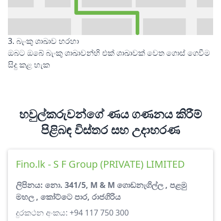
3. බැංකු ශාඛාව හරහා
ඔබට ඔබේ බැංකු ශාඛාවන්හි එක් ශාඛාවක් වෙත ගොස් ගෙවීම
සිදු කළ හැක
හවුල්කරුවන්ගේ ණය ගණනය කිරීම්
පිළිබඳ විස්තර සහ උදාහරණ
Fino.lk - S F Group (PRIVATE) LIMITED
ලිපිනය: නො. 341/5, M & M ගොඩනැගිල්ල , පළමු
මහල , කෝට්ටෙ පාර, රාජගිරිය
දුරකථන අංකය: +94 117 750 300