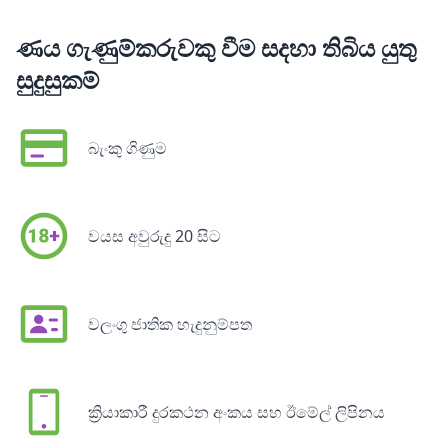
ණය ගැණුම්කරුවකු වීම සදහා තිබිය යුතු
සුදුසුකම්
බැංකු ගිණුම
වයස අවුරුදු 20 සිට
වලංගු ජාතික හැදුනුම්පත
ක්‍රියාකාරී දුරකථන අංකය සහ ඊමේල් ලිපිනය