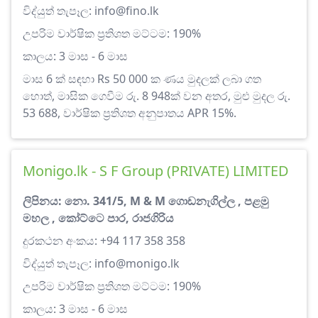
විද්යුත් තැපෑල:
info@fino.lk
උපරිම වාර්ෂික ප්‍රතිශත මට්ටම: 190%
කාලය: 3 මාස - 6 මාස
මාස 6 ක් සඳහා Rs 50 000 ක ණය මුදලක් ලබා ගත
හොත්, මාසික ගෙවීම රු. 8 948ක් වන අතර, මුළු මුදල රු.
53 688, වාර්ෂික ප්‍රතිශත අනුපාතය APR 15%.
Monigo.lk - S F Group (PRIVATE) LIMITED
ලිපිනය: නො. 341/5, M & M ගොඩනැගිල්ල , පළමු
මහල , කෝට්ටෙ පාර, රාජගිරිය
දුරකථන අංකය: +94 117 358 358
විද්යුත් තැපෑල:
info@monigo.lk
උපරිම වාර්ෂික ප්‍රතිශත මට්ටම: 190%
කාලය: 3 මාස - 6 මාස