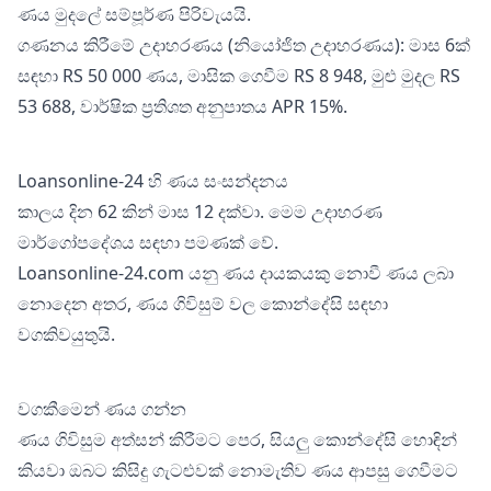
ණය මුදලේ සම්පූර්ණ පිරිවැයයි.
ගණනය කිරීමේ උදාහරණය (නියෝජිත උදාහරණය): මාස 6ක්
සඳහා RS 50 000 ණය, මාසික ගෙවීම RS 8 948, මුළු මුදල RS
53 688, වාර්ෂික ප්‍රතිශත අනුපාතය APR 15%.
Loansonline-24 හි ණය සංසන්දනය
කාලය දින 62 කින් මාස 12 දක්වා. මෙම උදාහරණ
මාර්ගෝපදේශය සඳහා පමණක් වේ.
Loansonline-24.com යනු ණය දායකයකු නොවී ණය ලබා
නොදෙන අතර, ණය ගිවිසුම් වල කොන්දේසි සඳහා
වගකිවයුතුයි.
වගකීමෙන් ණය ගන්න
ණය ගිවිසුම අත්සන් කිරීමට පෙර, සියලු කොන්දේසි හොඳින්
කියවා ඔබට කිසිදු ගැටළුවක් නොමැතිව ණය ආපසු ගෙවීමට