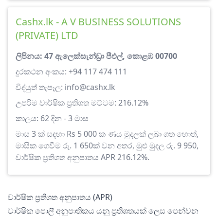
Cashx.lk - A V BUSINESS SOLUTIONS
(PRIVATE) LTD
ලිපිනය: 47 ඇලෙක්සැන්ඩ්‍රා පීඑල්, කොළඹ 00700
දුරකථන අංකය: +94 117 474 111
විද්යුත් තැපෑල:
info@cashx.lk
උපරිම වාර්ෂික ප්‍රතිශත මට්ටම: 216.12%
කාලය: 62 දින - 3 මාස
මාස 3 ක් සඳහා Rs 5 000 ක ණය මුදලක් ලබා ගත හොත්,
මාසික ගෙවීම රු. 1 650ක් වන අතර, මුළු මුදල රු. 9 950,
වාර්ෂික ප්‍රතිශත අනුපාතය APR 216.12%.
වාර්ෂික ප්‍රතිශත අනුපාතය (APR)
වාර්ෂික පොලී අනුපාතිකය යනු ප්‍රතිශතයක් ලෙස පෙන්වන