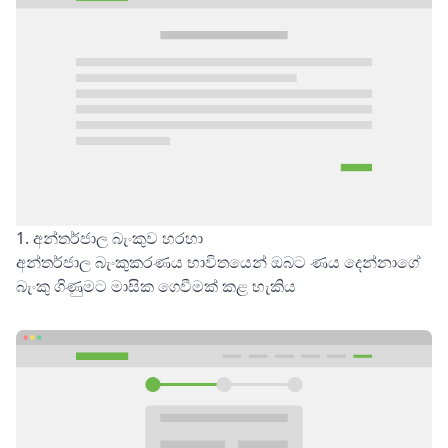
1. අන්තර්ජාල බැංකුව හරහා
අන්තර්ජාල බැංකුකරණය භාවිතයෙන් ඔබට ණය දෙන්නාගේ
බැංකු ගිණුමට මාසික ගෙවීමක් කළ හැකිය