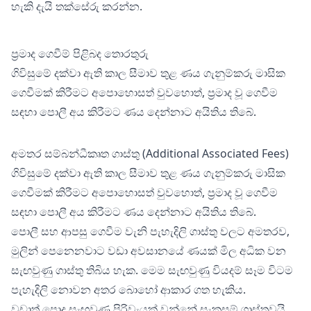
හැකි දැයි තක්සේරු කරන්න.
ප්‍රමාද ගෙවීම් පිළිබද තොරතුරු
ගිවිසුමේ දක්වා ඇති කාල සීමාව තුළ ණය ගැනුම්කරු මාසික
ගෙවීමක් කිරීමට අපොහොසත් වුවහොත්, ප්‍රමාද වූ ගෙවීම
සඳහා පොලී අය කිරීමට ණය දෙන්නාට අයිතිය තිබේ.
අමතර සම්බන්ධීකෘත ගාස්තු (Additional Associated Fees)
ගිවිසුමේ දක්වා ඇති කාල සීමාව තුළ ණය ගැනුම්කරු මාසික
ගෙවීමක් කිරීමට අපොහොසත් වුවහොත්, ප්‍රමාද වූ ගෙවීම
සඳහා පොලී අය කිරීමට ණය දෙන්නාට අයිතිය තිබේ.
පොලී සහ ආපසු ගෙවීම වැනි පැහැදිලි ගාස්තු වලට අමතරව,
මුලින් පෙනෙනවාට වඩා අවසානයේ ණයක් මිල අධික වන
සැඟවුණු ගාස්තු තිබිය හැක. මෙම සැඟවුණු වියදම් සෑම විටම
පැහැදිලි නොවන අතර බොහෝ ආකාර ගත හැකිය.
වඩාත් පොදු සැඟවුණු පිරිවැයක් වන්නේ සැකසුම් ගාස්තුවයි.