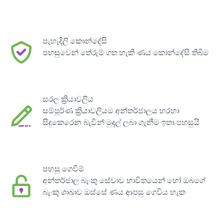
පැහැදිලි කොන්දේසි
පහසුවෙන් තේරුම් ගත හැකි ණය කොන්දේසි තිබිම
සරල ක්‍රියාවලිය
සම්පූර්ණ ක්‍රියාවලියම අන්තර්ජාලය හරහා
සිදුකෙරෙන බැවින් මුදල් ලබා ගැනීම ඉතා පහසුයි
පහසු ගෙවීම්
අන්තර්ජාල බැංකු සේවාව භාවිතයෙන් හෝ ඔබගේ
බැංකු ශාඛාව ඔස්සේ ණය ආපසු ගෙවිය හැක