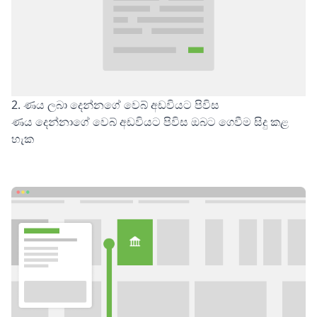
2. ණය ලබා දෙන්නගේ වෙබ් අඩවියට පිවිස
ණය දෙන්නාගේ වෙබ් අඩවියට පිවිස ඔබට ගෙවීම සිදු කළ
හැක