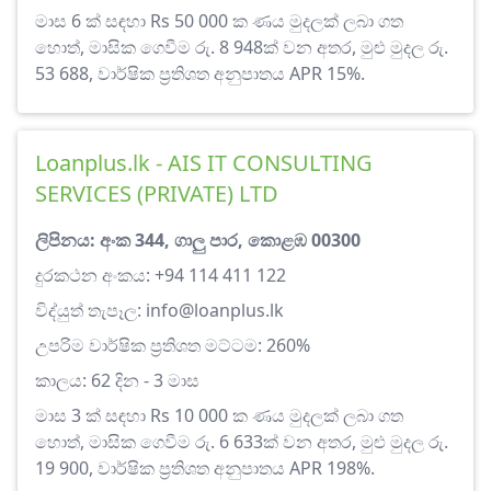
මාස 6 ක් සඳහා Rs 50 000 ක ණය මුදලක් ලබා ගත
හොත්, මාසික ගෙවීම රු. 8 948ක් වන අතර, මුළු මුදල රු.
53 688, වාර්ෂික ප්‍රතිශත අනුපාතය APR 15%.
Loanplus.lk - AIS IT CONSULTING
SERVICES (PRIVATE) LTD
ලිපිනය: අංක 344, ගාලු පාර, කොළඹ 00300
දුරකථන අංකය: +94 114 411 122
විද්යුත් තැපෑල:
info@loanplus.lk
උපරිම වාර්ෂික ප්‍රතිශත මට්ටම: 260%
කාලය: 62 දින - 3 මාස
මාස 3 ක් සඳහා Rs 10 000 ක ණය මුදලක් ලබා ගත
හොත්, මාසික ගෙවීම රු. 6 633ක් වන අතර, මුළු මුදල රු.
19 900, වාර්ෂික ප්‍රතිශත අනුපාතය APR 198%.