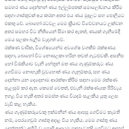
සමහර ණය දෙන්නන් ණය ඉල්ලුම්පතක් සමාලෝචනය කිරීම
සඳහා ගාස්තුවක් අය කරන අතර එය ණය මුදලට සහ පොලියට
එකතු වේ. බොහෝ රටවල මෙම ක්‍රියාව විවේචනයට ලක්වන
අතර සමහර විට නීතියෙන් සීමා කර ඇතත්, ණයක් ගැනීමේදී
මෙය සලකා බැලීම වැදගත් වේ.
රක්ෂණ වාරික, විශේෂයෙන්ම අවශේෂ වගකීම් රක්ෂණය
සඳහා, බොහෝ විට නොසලකා හරින තවත් ගැටළුවකි. අසනීප
හෝ විරැකියාව වැනි හේතූන් මත ණය ගැණුම්කරුට ණය
ගෙවීමට නොහැකි වුවහොත් ණය ගැනුම්කරු සහ ණය
දෙන්නා යන දෙදෙනාම ආරක්ෂා කිරීම සඳහා මෙම රක්ෂණ
සැලසුම් කර ඇත. කෙසේ වෙතත්, එවැනි රක්ෂණයක පිරිවැය
ඉහළ විය හැකි අතර සමස්ත ණය වියදම් සැලකිය යුතු ලෙස
වැඩි කළ හැකිය.
ණය ගැණුම්කරුවෙකු ඉක්මනින් ණය ආපසු ගෙවීමට කැමති
නම්, පෙරගෙවුම් ගාස්තු අදාළ විය හැකිය. මෙම ගාස්තු ණය
දෙන්නන්ට අහිමි වූ පොලී ආදායම සඳහා වන්දි ගෙවීමට අදහස්