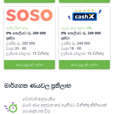
ඔන්ලයින් ණය
පළමු ණය සඳහා 0%
0% පොලියට රු. 200 000
0% පොලියට රු. 249 000
දක්වා
දක්වා
උපරිම රු. 200 000
උපරිම රු. 249 000
වයස 20 - 60
වයස 18 - 60
ලැබීමේ වේලාව: 15 මිනිත්තු
ලැබීමේ වේලාව: 15 මිනිත්තු
ණය මුදලක් ගන්න
ණය මුදලක් ගන්න
මාර්ගගත ණයවල ප්‍රතිලාභ
වේගවත් අනුමැතිය
ඔබේ ණය අනුමත කර ගැනීමට මිනිත්තු කිහිපයක්
පමණක් ගත වීම