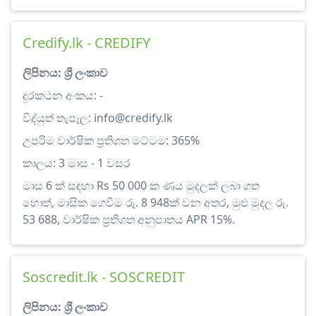
Credify.lk - CREDIFY
ලිපිනය: ශ්‍රී ලංකාව
දුරකථන අංකය: -
විද්යුත් තැපෑල:
info@credify.lk
උපරිම වාර්ෂික ප්‍රතිශත මට්ටම: 365%
කාලය: 3 මාස - 1 වසර
මාස 6 ක් සඳහා Rs 50 000 ක ණය මුදලක් ලබා ගත
හොත්, මාසික ගෙවීම රු. 8 948ක් වන අතර, මුළු මුදල රු.
53 688, වාර්ෂික ප්‍රතිශත අනුපාතය APR 15%.
Soscredit.lk - SOSCREDIT
ලිපිනය: ශ්‍රී ලංකාව