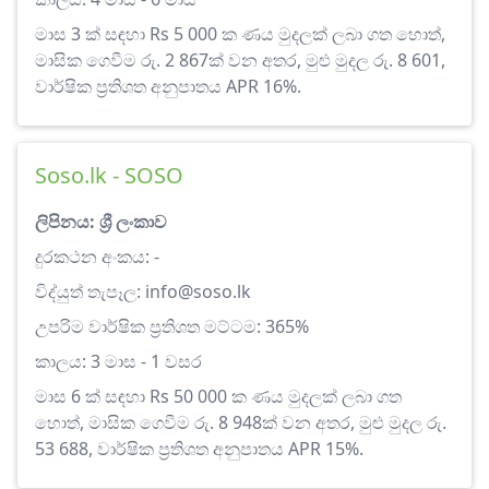
මාස 3 ක් සඳහා Rs 5 000 ක ණය මුදලක් ලබා ගත හොත්,
මාසික ගෙවීම රු. 2 867ක් වන අතර, මුළු මුදල රු. 8 601,
වාර්ෂික ප්‍රතිශත අනුපාතය APR 16%.
Soso.lk - SOSO
ලිපිනය: ශ්‍රී ලංකාව
දුරකථන අංකය: -
විද්යුත් තැපෑල:
info@soso.lk
උපරිම වාර්ෂික ප්‍රතිශත මට්ටම: 365%
කාලය: 3 මාස - 1 වසර
මාස 6 ක් සඳහා Rs 50 000 ක ණය මුදලක් ලබා ගත
හොත්, මාසික ගෙවීම රු. 8 948ක් වන අතර, මුළු මුදල රු.
53 688, වාර්ෂික ප්‍රතිශත අනුපාතය APR 15%.