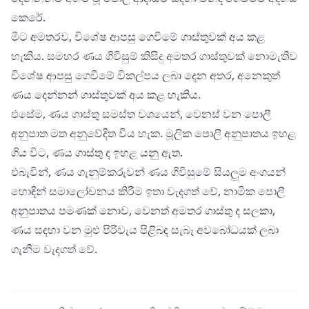
කෙරේ.
මීට අමතරව, විශේෂ ආපසු ගෙවීමේ ගාස්තුවක් අය කළ
හැකිය. සමහර ණය ගිවිසුම් කිසිදු අමතර ගාස්තුවක් නොමැතිව
විශේෂ ආපසු ගෙවීමේ විකල්පය ලබා දෙන අතර, අනෙකුත්
ණය දෙන්නන් ගාස්තුවක් අය කළ හැකිය.
එසේම, ණය ගාස්තු සමස්ත වශයෙන්, වෙනස් වන පොලී
අනුපාත මත අනුවේදිත විය හැක. මූලික පොලී අනුපාතය ඉහළ
ගිය විට, ණය ගාස්තු ද ඉහළ යනු ඇත.
එබැවින්, ණය ගැනුම්කරුවන් ණය ගිවිසුමේ සියලුම අංගයන්
හොඳින් සමාලෝචනය කිරීම ඉතා වැදගත් වේ, නාමික පොලී
අනුපාතය පමණක් නොව, වෙනත් අමතර ගාස්තු ද සලකා,
ණය සඳහා වන මුළු පිරිවැය පිළිබඳ සැබෑ අවබෝධයක් ලබා
ගැනීම වැදගත් වේ.